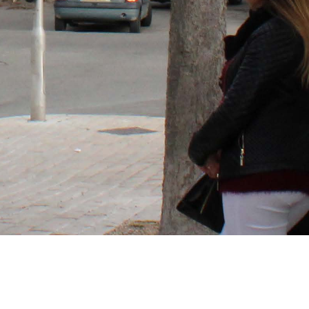
nfos flash
TCVO