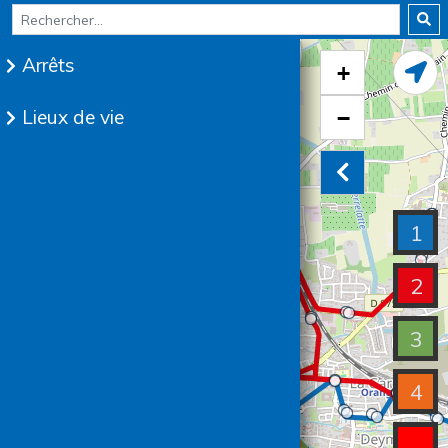
Arrêts
+
Lieux de vie
−
1
2
3
4
+